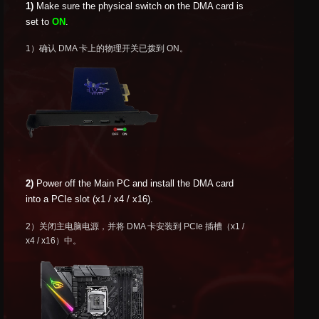
1)
Make sure the physical switch on the DMA card is
set to
ON
.
1）确认 DMA 卡上的物理开关已拨到 ON。
2)
Power off the Main PC and install the DMA card
into a PCIe slot (x1 / x4 / x16).
2）关闭主电脑电源，并将 DMA 卡安装到 PCIe 插槽（x1 /
x4 / x16）中。