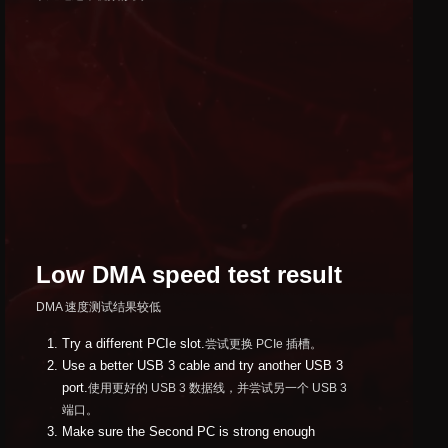
Low DMA speed test result
DMA 速度测试结果较低
Try a different PCIe slot.
尝试更换 PCIe 插槽。
Use a better USB 3 cable and try another USB 3
port.
使用更好的 USB 3 数据线，并尝试另一个 USB 3
端口。
Make sure the Second PC is strong enough