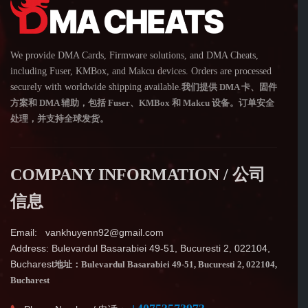
We provide DMA Cards, Firmware solutions, and DMA Cheats,
including Fuser, KMBox, and Makcu devices. Orders are processed
securely with worldwide shipping available.
我们提供 DMA 卡、固件
方案和 DMA 辅助，包括 Fuser、KMBox 和 Makcu 设备。订单安全
处理，并支持全球发货。
COMPANY INFORMATION / 公司
信息
Email: vankhuyenn92@gmail.com
Address: Bulevardul Basarabiei 49-51, Bucuresti 2, 022104,
Bucharest
地址：Bulevardul Basarabiei 49-51, Bucuresti 2, 022104,
Bucharest