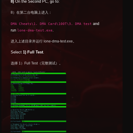
8)
On the Second PC, go to:
8）在第二台电脑上进入：
and
DMA Cheats\1. DMA Card\100T\3. DMA test
run
.
lone-dma-test.exe
进入上述目录并运行 lone-dma-test.exe。
Select
1) Full Test
.
选择 1）Full Test（完整测试）。