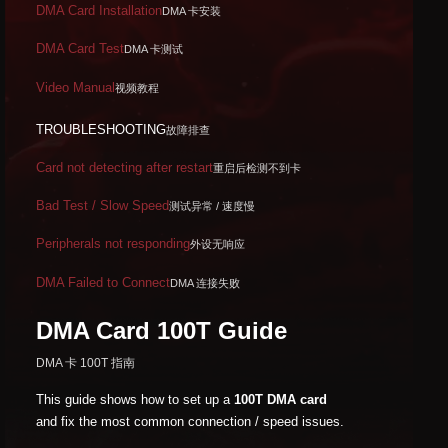
DMA Card Installation
DMA 卡安装
DMA Card Test
DMA 卡测试
Video Manual
视频教程
TROUBLESHOOTING
故障排查
Card not detecting after restart
重启后检测不到卡
Bad Test / Slow Speed
测试异常 / 速度慢
Peripherals not responding
外设无响应
DMA Failed to Connect
DMA 连接失败
DMA Card 100T Guide
DMA 卡 100T 指南
This guide shows how to set up a
100T DMA card
and fix the most common connection / speed issues.