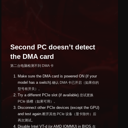
Second PC doesn’t detect
the DMA card
第二台电脑检测不到 DMA 卡
Make sure the DMA card is powered ON (if your
model has a switch).
确认 DMA 卡已开启（如果你的
型号有开关）。
Try a different PCIe slot (if available).
尝试更换
PCIe 插槽（如果可用）。
Disconnect other PCIe devices (except the GPU)
and test again.
断开其他 PCIe 设备（显卡除外）后
再次测试。
Disable Intel VT-d (or AMD IOMMU) in BIOS.
在