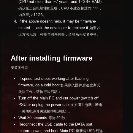
(CPU not older than ~7 years, and 12GB+ RAM).
确认第二台电脑性能足够，CPU 不建议超过约 7 年，
内存至少 12GB。
If the above doesn’t help, it may be firmware-
related — ask the developer to replace it.
如果以
上方法无效，可能与固件有关，请联系开发者更换。
After installing firmware
安装固件后
If speed test stops working after flashing
firmware, do a cold boot:
如果刷入固件后速度测试
无法工作，请执行冷启动：
Turn off the Main PC and cut power (switch off
PSU or unplug the power cable).
关闭主电脑并断电
（关闭电源开关或拔掉电源线）。
Wait 30 seconds.
等待 30 秒。
Reconnect the USB cable to the DATA port,
restore power, and boot Main PC.
重新将 USB 线连