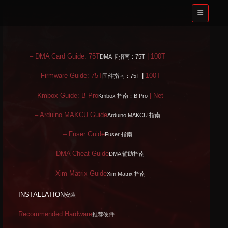
– DMA Card Guide: 75T
| 100T
DMA 卡指南：75T
– Firmware Guide: 75T
|
100T
固件指南：75T
– Kmbox Guide: B Pro
| Net
Kmbox 指南：B Pro
– Arduino MAKCU Guide
Arduino MAKCU 指南
– Fuser Guide
Fuser 指南
– DMA Cheat Guide
DMA 辅助指南
– Xim Matrix Guide
Xim Matrix 指南
INSTALLATION
安装
Recommended Hardware
推荐硬件